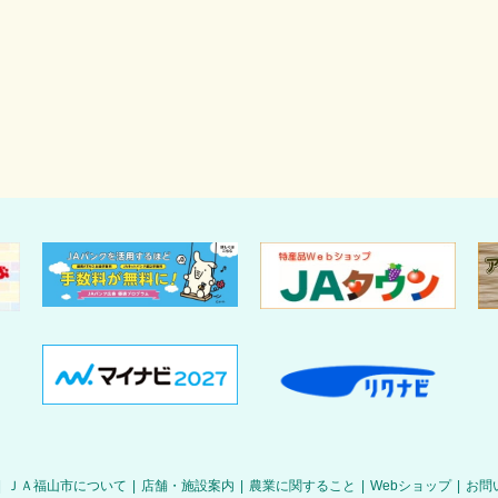
|
ＪＡ福山市について
|
店舗・施設案内
|
農業に関すること
|
Webショップ
|
お問