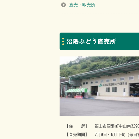
直売・即売所
沼隈ぶどう直売所
【住 所】
福山市沼隈町中山南32
【直売期間】
7月9日～9月下旬（毎日