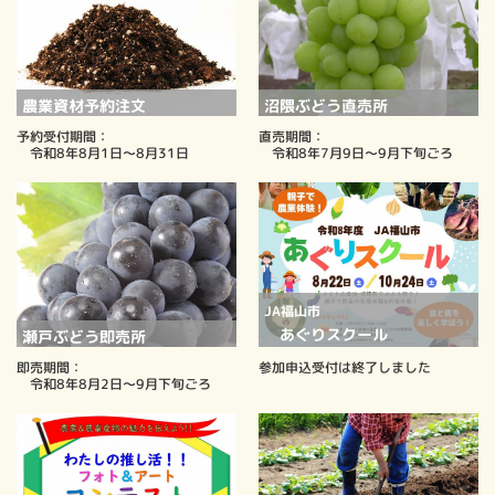
農業資材予約注文
沼隈ぶどう直売所
予約受付期間：
直売期間：
令和8年8月1日～8月31日
令和8年7月9日～9月下旬ごろ
JA福山市
あぐりスクール
瀬戸ぶどう即売所
即売期間：
参加申込受付は終了しました
令和8年8月2日～9月下旬ごろ