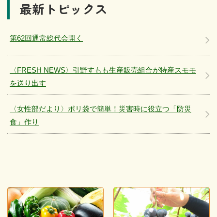
最新トピックス
第62回通常総代会開く
〈FRESH NEWS〉引野すもも生産販売組合が特産スモモ
を送り出す
〈女性部だより〉ポリ袋で簡単！災害時に役立つ「防災
食」作り