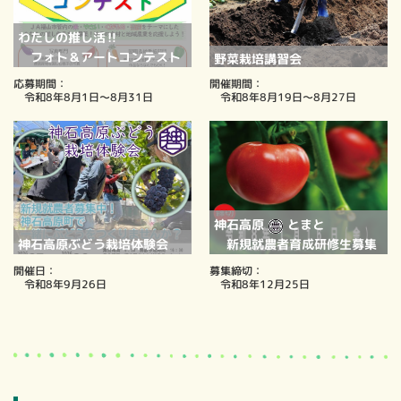
わたしの推し活‼
フォト＆アートコンテスト
野菜栽培講習会
応募期間：
開催期間：
令和8年8月1日～8月31日
令和8年8月19日～8月27日
神石高原
とまと
神石高原ぶどう栽培体験会
新規就農者育成研修生
募集
開催日：
募集締切：
令和8年
9月26日
令和8年12月25日